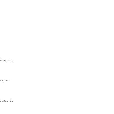
réception
ntagne ou
hâteau du