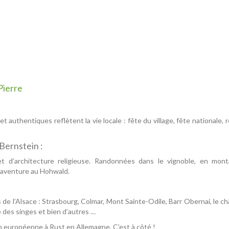
Pierre
 authentiques reflètent la vie locale : fête du village, fête nationale, 
 Bernstein :
al et d’architecture religieuse. Randonnées dans le vignoble, en mo
c aventure au Hohwald.
de l’Alsace : Strasbourg, Colmar, Mont Sainte-Odile, Barr Obernai, le c
 des singes et bien d’autres …
on européenne à Rust en Allemagne. C’est à côté !