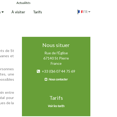
Actualités
FR
s
À visiter
Tarifs
Nous situer
ets de St
Rue de l'Église
vanes et
67140 St Pierre
France
ersonnes
+33 (0)6 07 44 75 69
tes, une
possibles
Nous contacter
min entre
Tarifs
éal pour
ues de la
Voir les tarifs