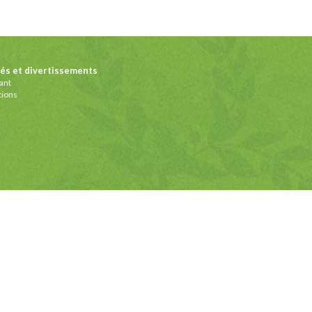
s et divertissements
ant
tions