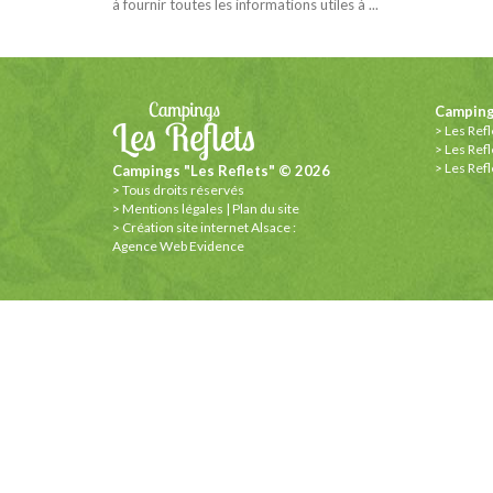
à fournir toutes les informations utiles à ...
Camping
Les Refl
Les Refl
Les Refl
Campings "Les Reflets" © 2026
Tous droits réservés
Mentions légales
|
Plan du site
Création site internet Alsace :
Agence Web Evidence