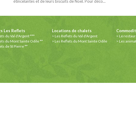
étincelantes et de leurs biscuits de Noël. Pour déco...
s Les Reflets
Locations de chalets
Commodité
ets du Val d'Argent ***
Les Reflets du Val d'Argent
Le restaur
ets du Mont Sainte Odile **
Les Reflets du Mont Sainte Odile
Les anima
ets de St Pierre **